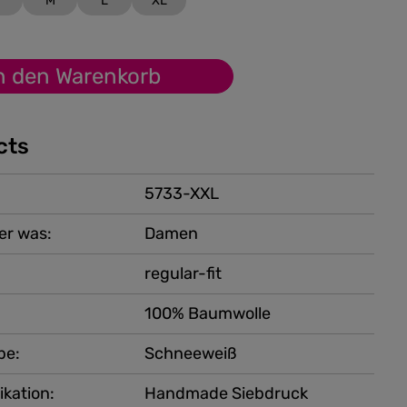
M
L
XL
n den Warenkorb
cts
5733-XXL
er was:
Damen
regular-fit
100% Baumwolle
be:
Schneeweiß
ikation:
Handmade Siebdruck