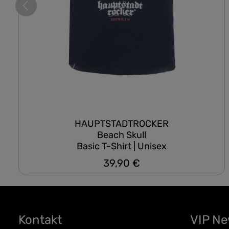
HAUPTSTADTROCKER
Beach Skull
Basic T-Shirt | Unisex
39,90 €
Regulärer Preis:
Kontakt
VIP N