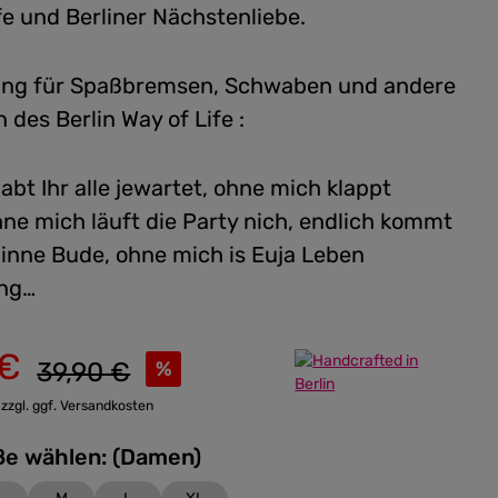
fe und Berliner Nächstenliebe.
ung für Spaßbremsen, Schwaben und andere
 des Berlin Way of Life :
abt Ihr alle jewartet, ohne mich klappt
hne mich läuft die Party nich, endlich kommt
inne Bude, ohne mich is Euja Leben
ing…
 €
Regulärer Preis:
39,90 €
%
 zzgl. ggf. Versandkosten
Bitte Größe wählen: (Damen)