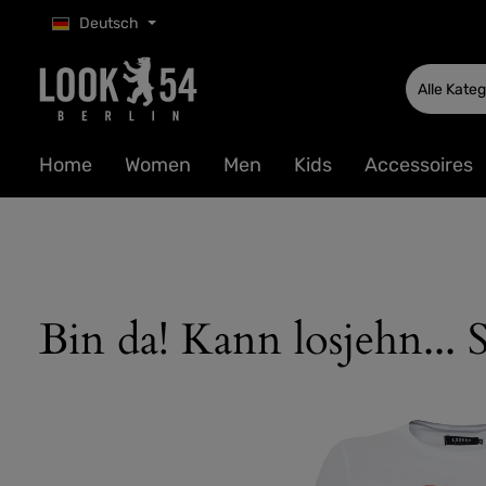
Deutsch
 Hauptinhalt springen
Zur Suche springen
Zur Hauptnavigation springen
Alle Kate
Home
Women
Men
Kids
Accessoires
Bin da! Kann losjehn... S