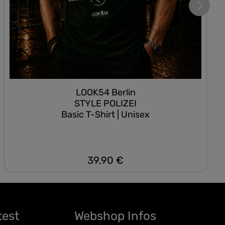
LOOK54 Berlin
STYLE POLIZEI
Basic T-Shirt | Unisex
39,90 €
Regulärer Preis:
test
Webshop Infos