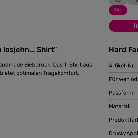
XS
S
XXL
I
losjehn... Shirt"
Hard Fa
 handmade Siebdruck. Das T-Shirt aus
Artikel-Nr.:
bietet optimalen Tragekomfort.
Für wen od
Passform:
Material:
Produktfar
Druck/Appl