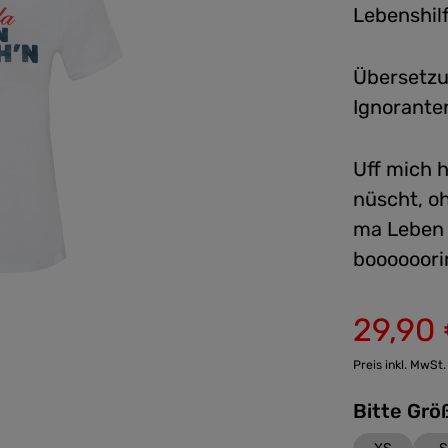
Lebenshil
Übersetz
Ignoranten
Uff mich h
nüscht, o
ma Leben 
boooooor
29,90
Verkaufspreis:
Preis inkl. MwSt.