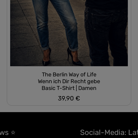
The Berlin Way of Life
Wenn ich Dir Recht gebe
Basic T-Shirt | Damen
39,90 €
Regulärer Preis:
ews ⭐
Social-Media: La