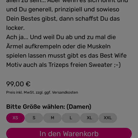
allen zu sein... Aber wenn es sich lohnt und
und Du generell, prinzipiell und sowieso
Dein Bestes gibst, dann schaffst Du das
locker.
Ach ja... Und weil Du ab und zu mal die
Ärmel aufkrempeln oder die Muskeln
spielen lassen musst gibt es das Best Wife
Motiv auch als Trizeps freien Sweater ;-)
99,00 €
Regulärer Preis:
Preis inkl. MwSt. zzgl. ggf. Versandkosten
Bitte Größe wählen: (Damen)
XS
S
M
L
XL
XXL
In den Warenkorb