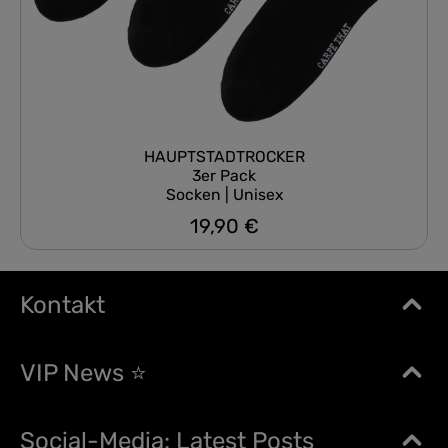
HAUPTSTADTROCKER
3er Pack
Socken | Unisex
19,90 €
Regulärer Preis:
Kontakt
VIP News ⭐
Social-Media: Latest Posts