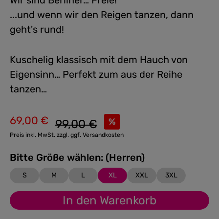
Wir sind Berliner… Freie!
...und wenn wir den Reigen tanzen, dann
geht's rund!
Kuschelig klassisch mit dem Hauch von
Eigensinn… Perfekt zum aus der Reihe
tanzen…
69,00 €
Regulärer Preis:
%
99,00 €
Verkaufspreis:
Preis inkl. MwSt. zzgl. ggf. Versandkosten
Bitte Größe wählen: (Herren)
S
M
L
XL
XXL
3XL
In den Warenkorb