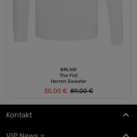
BRLN®
The Fist
Herren Sweater
30,00 €
89,00 €
Regulärer Preis:
Verkaufspreis:
Kontakt
VIP News ⭐