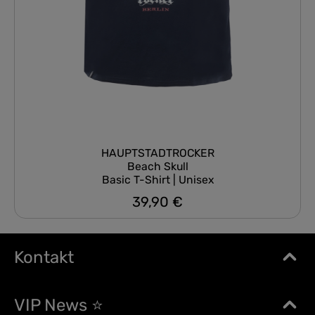
HAUPTSTADTROCKER
Beach Skull
Basic T-Shirt | Unisex
39,90 €
Regulärer Preis:
Kontakt
VIP News ⭐