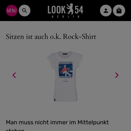
Zum Hauptinhalt springen
Waren
Sitzen ist auch o.k. Rock-Shirt
Man muss nicht immer im Mittelpunkt