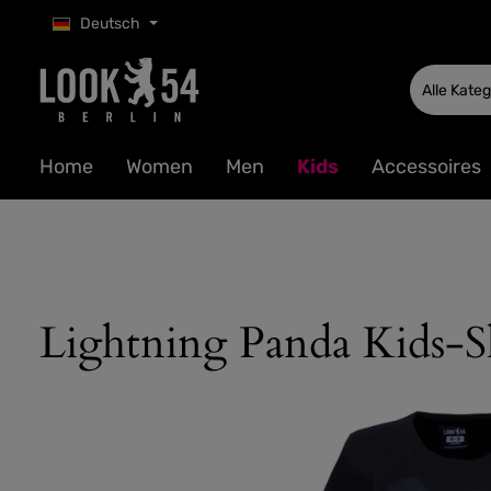
Deutsch
 Hauptinhalt springen
Zur Suche springen
Zur Hauptnavigation springen
Alle Kate
Home
Women
Men
Kids
Accessoires
Lightning Panda Kids-S