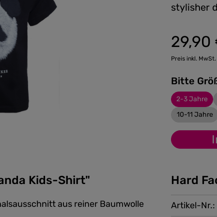
stylisher
29,90
Regulärer Preis
Preis inkl. MwSt.
2-3 Jahre
10-11 Jahre
anda Kids-Shirt"
Hard Fa
halsausschnitt aus reiner Baumwolle
Artikel-Nr.: