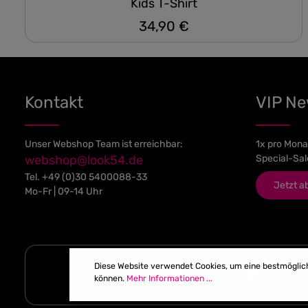
Kids T-Shirt
34,90 €
Regulärer Preis:
Kontakt
VIP N
Unser Webshop Team ist erreichbar:
1x pro Mona
webshop@look54.de
Special-Sal
Tel.
+49 (0)30 5400088-33
Jetzt a
Mo-Fr | 09-14 Uhr
Diese Website verwendet Cookies, um eine bestmöglic
können.
Mehr Informationen ...