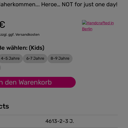
 daherkommen... Heroe… NOT for just one day!
 €
:
 zzgl. ggf. Versandkosten
Bitte Größe wählen: (Kids)
4-5 Jahre
6-7 Jahre
8-9 Jahre
In den Warenkorb
cts
4613-2-3 J.