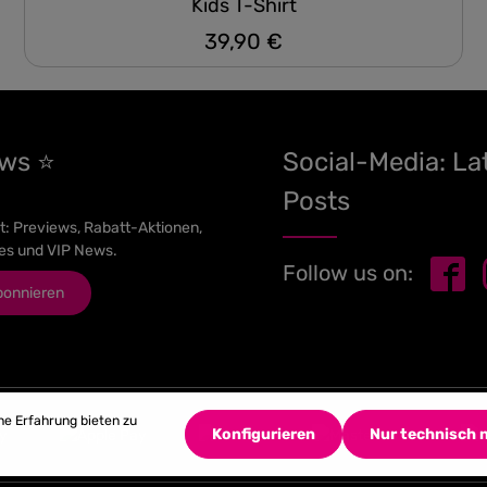
Kids T-Shirt
39,90 €
Regulärer Preis:
ews ⭐
Social-Media: La
Posts
t: Previews, Rabatt-Aktionen,
es und VIP News.
Follow us on:
bonnieren
he Erfahrung bieten zu
Konfigurieren
Nur technisch