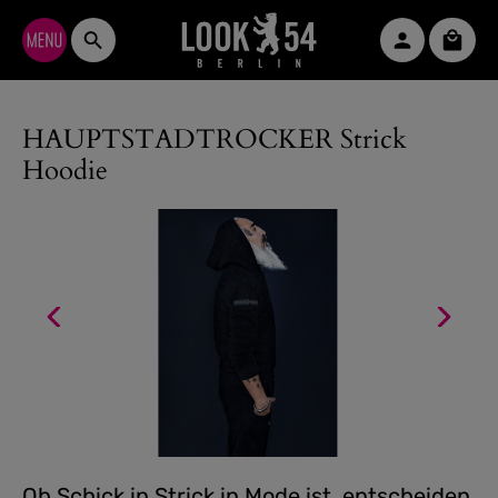
Zum Hauptinhalt springen
Waren
HAUPTSTADTROCKER Strick
Hoodie
Ob Schick in Strick in Mode ist, entscheiden