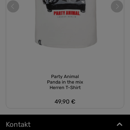
Party Animal
Panda in the mix
Herren T-Shirt
49,90 €
Regulärer Preis:
Kontakt