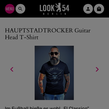
Zum Hauptinhalt springen
Waren
HAUPTSTADTROCKER Guitar
Head T-Shirt
Im Fußball hieße es wohl „El Classico“.